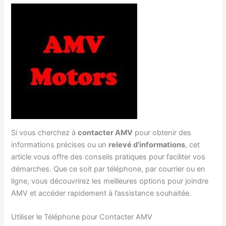
Si vous cherchez à
contacter AMV
pour obtenir des
informations précises ou un
relevé d’informations
, cet
article vous offre des conseils pratiques pour faciliter vos
démarches. Que ce soit par téléphone, par courrier ou en
ligne, vous découvrirez les meilleures options pour joindre
AMV et accéder rapidement à l’assistance souhaitée.
Utiliser le Téléphone pour Contacter AMV